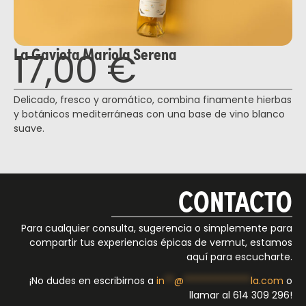
La Gaviota Mariola Serena
17,00
€
Delicado, fresco y aromático, combina finamente hierbas
y botánicos mediterráneas con una base de vino blanco
suave.
CONTACTO
Para cualquier consulta, sugerencia o simplemente para
compartir tus experiencias épicas de vermut, estamos
aquí para escucharte.
¡No dudes en escribirnos a
in
**
@
**************
la.com
o
llamar al 614 309 296‬!