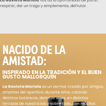
La Gaviota Mariola
nos da la oportunidad de parar,
respirar, dar un trago y simplemente, disfrutar.
NACIDO DE LA
AMISTAD:
INSPIRADO EN LA TRADICIÓN Y EL BUEN
GUSTO MALLORQUÍN
La Gaviota Mariola
es un vermut creado por amigos,
amantes del aperitivo, durante años, catando
distintos botánicos, distintos vinos, en distintas
terrazas de nuestra isla y sobre todo, con muchos