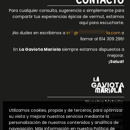
Para cualquier consulta, sugerencia o simplemente para
compartir tus experiencias épicas de vermut, estamos
aquí para escucharte.
¡No dudes en escribirnos a
in
**
@
**************
la.com
o
llamar al 614 309 296‬!
En
La Gaviota Mariola
siempre estamos dispuestos a
mejorar.
¡Salud!
Nuestra historia
Proceso artesanal
Utilizamos cookies, propias y de terceros, para optimizar
Comprar
su visita y mejorar nuestros servicios mediante la
Distribuidores
personalización de nuestros contenidos y analítica de
Blog
navegación.
Más información en nuestra Política de