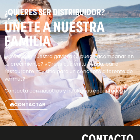
¿QUIERES SER DISTRIBUIDOR?
ÚNETE A NUESTRA
FAMILIA​
¿Crees que nuestra gaviota te puede acompañar en
tu crecimiento? ¿Crees que en tu tienda, bar o
restaurante hay sitio para un concepto diferente de
vermut?
Contacta con nosotros y hablamos encantados
CONTACTAR
CONTACTO